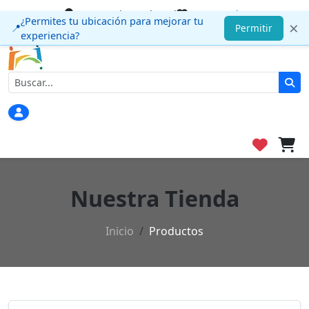
22 usuarios en la red
Haz match!
¿Permites tu ubicación para mejorar tu
×
Permitir
📍
contacto@encompra.com
experiencia?
Nuestra Tienda
Inicio
Productos